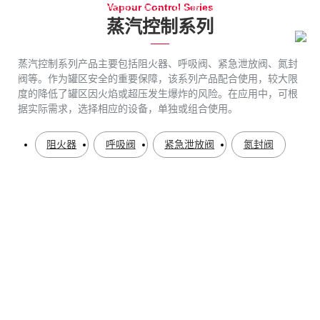
Vapour Control Series
您当前所在的位置：
首页
-
B体育
-
蒸汽控制系列
蒸汽控制系列
蒸汽控制系列产品主要包括阻火器、呼吸阀、紧急泄放阀、氮封
阀等。作为罐区安全的重要保障，该系列产品配合使用，较大限
度的降低了罐区因火焰或超压发生爆炸的风险。在应用中，可根
据实际需求，选择相应的设备，单独或组合使用。
阻火器
呼吸阀
紧急泄放阀
氮封阀