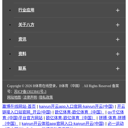
行业应用
关于八方
资讯
资料
联系
Copyright ©
2026 B体育在线登录，B体育（中国）. All Rights Reserved 备案
号：
苏ICP备13023841号-3
网站地图
|
法律声明
|
隐私政策
赢博在线网站-首页
|
kaiyun开云app入口官网-kaiyun开云(中国)
|
开云
链接入口站官网_开云(中国)
|
欧亿体育-欧亿体育（中国）
|
qy千亿体
育·(中国)平台官方网站
|
欧亿体育-欧亿体育（中国）
|
拼搏·体育-拼搏
（中国）
|
kaiyun开云体验app官网入口-kaiyun开云(中国)
|
必一运动