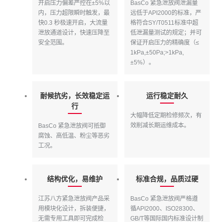
开启压力偏差严控在±5%以
BasCo 紧急泄放阀泄漏量
内，压力超限瞬时触发，最
远低于API2000的标准，严
快0.3 秒极速开启，大流量
格符合SY/T0511标准中超
泄放通道设计，快速压降至
低泄漏量测试的规定；并可
安全范围。
保证开启压力的精确度（≤
1kPa,±50Pa;>1kPa,
±5%）。
耐候抗劣，长效稳定运
运行稳定耐久
行
大幅降低定期检修频次，有
效削减长期运维成本。
BasCo 紧急泄放阀可抵御
腐蚀、高低温、粉尘等恶劣
工况。
结构优化，易维护
标准合规，品质过硬
江苏八方紧急泄放阀产品采
BasCo 紧急泄放阀严格遵
用模块化设计，拆装便捷，
循API2000、ISO28300、
无需专用工具即可完成检
GB/T等国际国内标准设计制