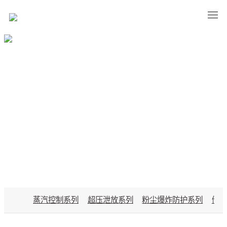
PRODUCTS
蒸汽控制系列
超压泄放系列
粉尘爆炸防护系列
储能
B体育