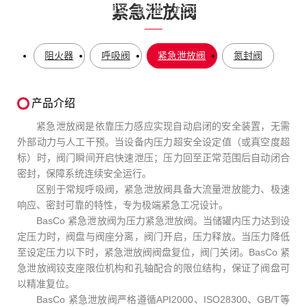
紧急泄放阀
您当前所在的位置：
首页
-
B体育
-
蒸汽控制系列
-
紧急泄放阀
阻火器
呼吸阀
紧急泄放阀
氮封阀
产品介绍
紧急泄放阀是依靠压力感应实现自动启闭的安全装置，无需
外部动力与人工干预。当设备内压力超安全设定值（或真空度超
标）时，阀门瞬间开启快速泄压；压力回至正常范围后自动闭合
密封，保障系统连续安全运行。
区别于常规呼吸阀，紧急泄放阀具备大流量泄放能力、极速
响应、密封可靠的特性，专为极端紧急工况设计。
BasCo 紧急泄放阀为压力紧急泄放阀。当储罐内压力达到设
定压力时，阀盘与阀座分离，阀门开启，压力释放。当压力降低
至设定压力以下时，紧急泄放阀阀盘复位，阀门关闭。BasCo 紧
急泄放阀铰支座限位机构和孔轴配合的限位结构，保证了阀盘可
以精准复位。
BasCo 紧急泄放阀严格遵循API2000、ISO28300、GB/T等