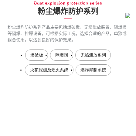
Dust explosion protection series
您当前所在的位置：
首页
-
B体育
-
粉尘爆炸防护系列
粉尘爆炸防护系列
粉尘爆炸防护系列产品主要包括爆破板、无焰泄放装置、隔爆阀
等隔爆、排爆设备，可根据实际工况，选择合适的产品，单独或
组合使用，以达到良好的保护效果。
爆破板
隔爆阀
无焰泄放系列
火花探测及熄灭系统
爆炸抑制系统