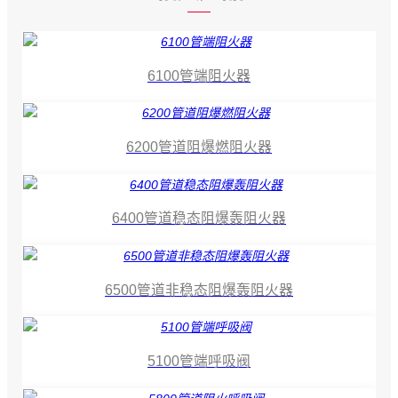
6100管端阻火器
6200管道阻爆燃阻火器
6400管道稳态阻爆轰阻火器
6500管道非稳态阻爆轰阻火器
5100管端呼吸阀