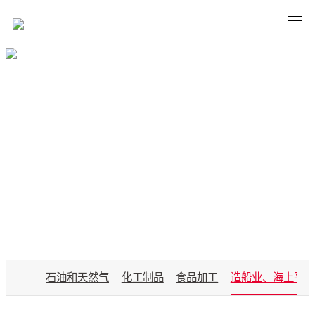
APPLICATIONS
石油和天然气
化工制品
食品加工
造船业、海上平台
行业应用