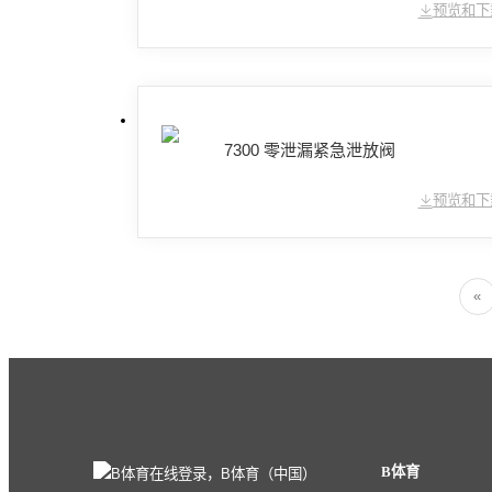
预览和下
7300 零泄漏紧急泄放阀
预览和下
«
B体育