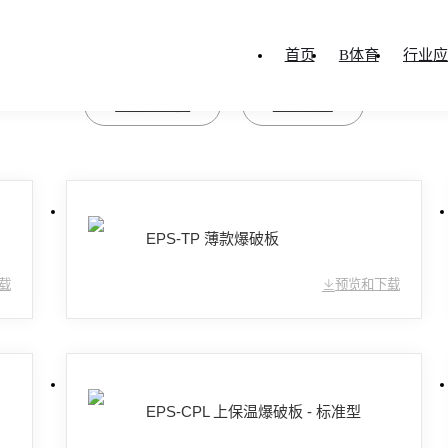
MATERIAL
首页
B体育
行业应
资料
画册及其他
单品手册
您当前所在的位置：
首页
-
资料
-
文档
EPS-TP 薄款爆破板
载
预览和下载
EPS-CPL 上保温爆破板 - 标准型