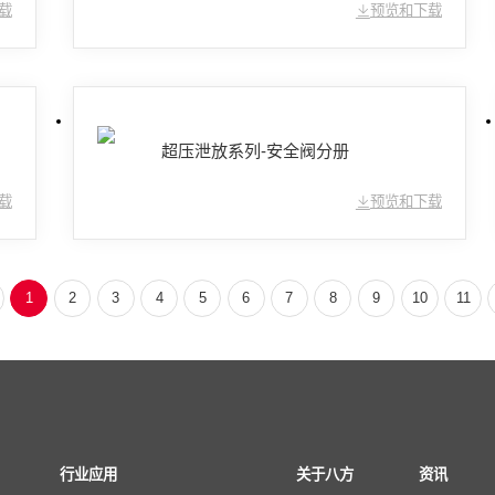
载
预览和下载
超压泄放系列-安全阀分册
载
预览和下载
1
2
3
4
5
6
7
8
9
10
11
行业应用
关于八方
资讯