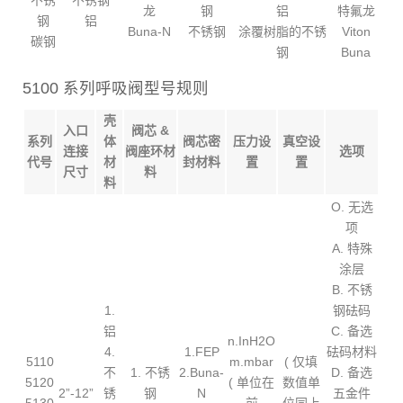
龙
钢
铝
特氟龙
钢
铝
Buna-N
不锈钢
涂覆树脂的不锈
Viton
碳钢
钢
Buna
5100 系列呼吸阀型号规则
壳
入口
阀芯 &
系列
体
阀芯密
压力设
真空设
连接
阀座环材
选项
代号
材
封材料
置
置
尺寸
料
料
O. 无选
项
A. 特殊
涂层
B. 不锈
1.
钢砝码
铝
C. 备选
n.InH2O
4.
1.FEP
砝码材料
5110
m.mbar
( 仅填
不
1. 不锈
2.Buna-
D. 备选
5120
( 单位在
数值单
2”-12”
锈
钢
N
五金件