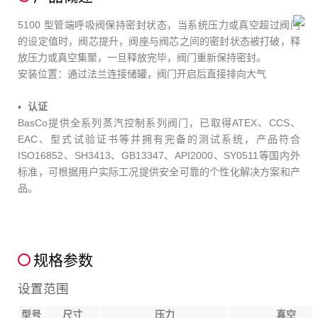
5100 型管端呼吸阀保持密封状态，当系统压力或真空超过阀门
的设定值时，阀芯提升，阀座与阀芯之间的密封状态被打破，释
放压力或真空集聚，一旦释放完毕，阀门重新保持密封。
安装位置：通过法兰连接储罐，阀门开启后直接排向大气
认证
BasCo提供全系列蒸汽控制系列阀门，已取得ATEX、CCS、
EAC、型式试验证书等并拥有完备的测试系统，产品符合
ISO16852、SH3413、GB13347、API2000、SY0511等国内外
标
准，可根据用户实际工况提供安全可靠的个性化解决方案和产
品。
规格参数
设置范围
型号
尺寸
压力
真空