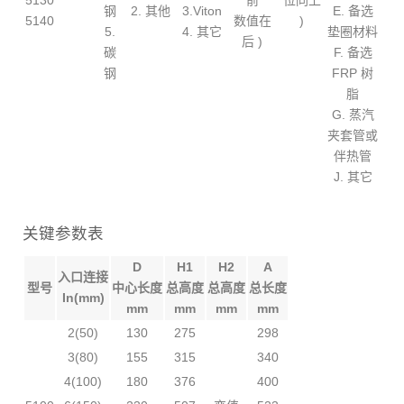
5130
前
位同上
钢
2. 其他
3.Viton
E. 备选
5140
数值在
)
5.
4. 其它
垫圈材料
后 )
碳
F. 备选
钢
FRP 树
脂
G. 蒸汽
夹套管或
伴热管
J. 其它
关键参数表
D
H1
H2
A
入口连接
型号
中心长度
总高度
总高度
总长度
In(mm)
mm
mm
mm
mm
2(50)
130
275
298
3(80)
155
315
340
4(100)
180
376
400