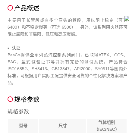
产品概述
主要用于长管段或有多个弯头的管段，用以阻止稳定（可选
6400）和不稳定爆轰（可选 6500）。另外，该系列阻火器还可
阻止局限和非局限、低压和高压爆燃。
认证
BasCo提供全系列蒸汽控制系列阀门，已取得ATEX、CCS、
EAC、型式试验证书等并拥有完备的测试系统，产品符合
ISO16852、SH3413、GB13347、API2000、SY0511等国内外
标
准，可根据用户实际工况提供安全可靠的个性化解决方案和产
品。
规格参数
规格参数
气体组别
型号
尺寸
（IEC/NEC）