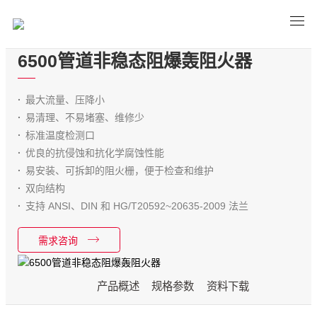
6500管道非稳态阻爆轰阻火器
最大流量、压降小
易清理、不易堵塞、维修少
标准温度检测口
优良的抗侵蚀和抗化学腐蚀性能
易安装、可拆卸的阻火栅，便于检查和维护
双向结构
支持 ANSI、DIN 和 HG/T20592~20635-2009 法兰
需求咨询
产品概述
规格参数
资料下载