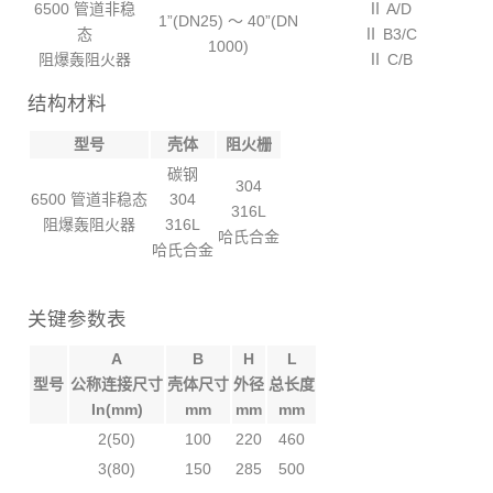
6500 管道非稳
Ⅱ A/D
1”(DN25) ～ 40”(DN
态
Ⅱ B3/C
1000)
阻爆轰阻火器
Ⅱ C/B
结构材料
型号
壳体
阻火栅
碳钢
304
6500 管道非稳态
304
316L
阻爆轰阻火器
316L
哈氏合金
哈氏合金
关键参数表
A
B
H
L
型号
公称连接尺寸
壳体尺寸
外径
总长度
In(mm)
mm
mm
mm
2(50)
100
220
460
3(80)
150
285
500