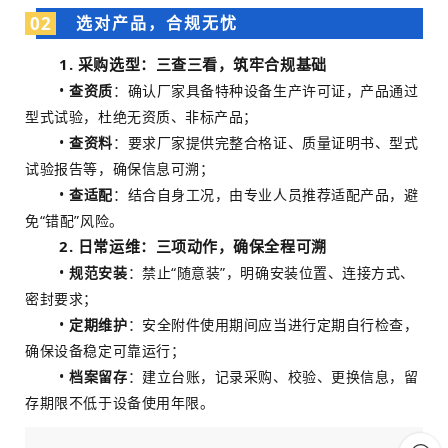
02
选对产品，合规无忧
1. 采购选型：三查三看，筑牢合规基础
•
查资质
：确认厂家具备特种设备生产许可证，产品通过
型式试验，杜绝无资质、非标产品；
•
查资料
：要求厂家提供完整合格证、质
量证
明书、型式
试验报告等，确保信息可溯；
•
查
适
配
：结合自身工况，由专业人员推荐适配产品，避
免“错配”风险。
2. 日常运维：三项动作，确保全程可溯
•
规范安装
：禁止“随意装”，明确安装位置、连接方式、
密封要求；
•
定期维护
：安全附件使用期间应当进行定期自行检查，
确保设备稳定可靠运行；
•
档案留存
：建立台账，记录采购、校验、更换信息，留
存期限不低于设备使用年限。