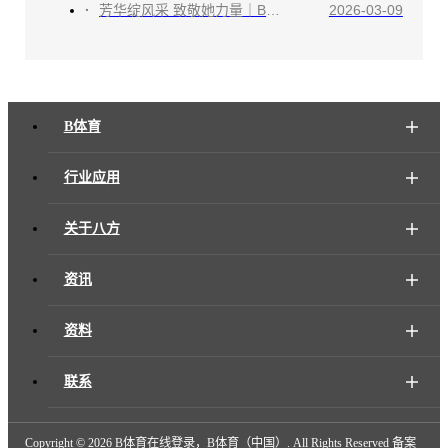
芳华绽风采 致敬她力量｜B体育在线登录，B体育（中国）祝全体女性节日快乐
2026-03-09
B体育
行业应用
关于八方
资讯
资料
联系
Copyright ©
2026 B体育在线登录，B体育（中国）. All Rights Reserved 备案