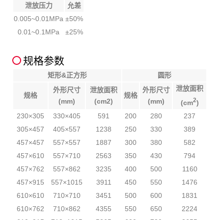
泄放压力
允差
0.005~0.01MPa
±50%
0.01~0.1MPa
±25%
规格参数
矩形&正方形
圆形
泄放面积
外形尺寸
泄放面积
外形尺寸
规格
规格
2
(mm)
(cm2)
(mm)
(cm
)
230×305
330×405
591
200
280
237
305×457
405×557
1238
250
330
389
457×457
557×557
1887
300
380
582
457×610
557×710
2563
350
430
794
457×762
557×862
3235
400
500
1160
457×915
557×1015
3911
450
550
1476
610×610
710×710
3451
500
600
1831
610×762
710×862
4355
550
650
2224