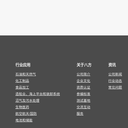
行业应用
关于八方
资讯
石油和天然气
公司简介
公司新闻
化工制品
企业文化
行业动态
食品加工
资质认证
常见问题
造船业、海上平台和装卸系统
参编标准
沼气及污水处理
测试基地
生物医药
交流互动
航空航天/国防
服务
电池和储能