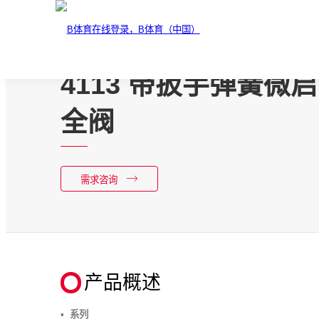
4113 带扳手弹簧微
全阀
需求咨询
产品概述
系列