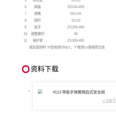
5
导向套
2Cr13
6
阀盖
ZG230-450
7
弾簧
50CrVA
8
阀杆
2Cr13
9
扳手
ZG200-400
10
调整螺杆
45
11
保护罩
ZG200-400
密封面材料
'H'型堆焊D50LY，'Y'堆焊Co基硬质合金
资料下载
4113 带扳手弹簧微启式安全阀
立即下