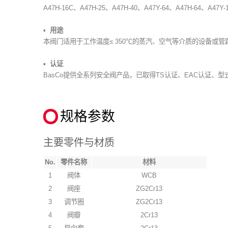
A47H-16C、A47H-25、A47H-40、A47Y-64、A47H-64、A47Y-
用途
本阀门适用于工作温度≤ 350℃的蒸汽、空气等介质的设备或管路上
认证
BasCo提供全系列安全阀产品，已取得TS认证、EAC认证
规格参数
主要零件与材质
No.
零件名称
材料
1
阀体
WCB
2
阀座
ZG2Cr13
3
调节圈
ZG2Cr13
4
阀瓣
2Cr13