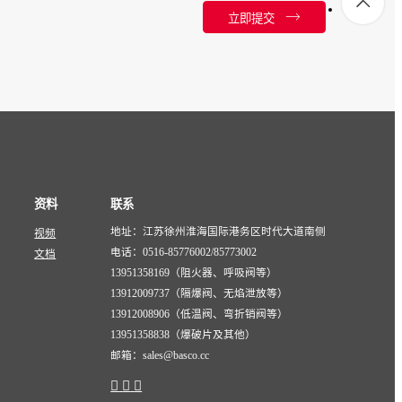
立即提交
资料
联系
地址：江苏徐州淮海国际港务区时代大道南侧
视频
电话：0516-85776002/85773002
文档
13951358169（阻火器、呼吸阀等）
13912009737（隔爆阀、无焰泄放等）
13912008906（低温阀、弯折销阀等）
13951358838（爆破片及其他）
邮箱：sales@basco.cc