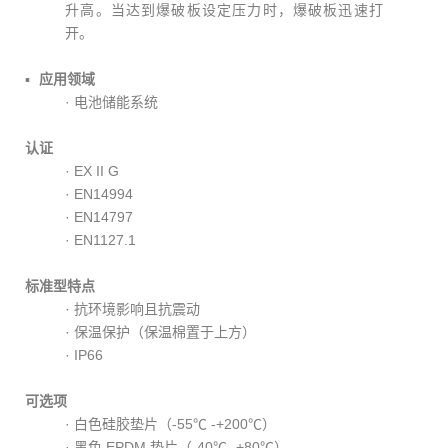
升高。当达到爆破板设定压力时，爆破板迅速打
开。
应用领域
· 电池储能系统
认证
· EX II G
· EN14994
· EN14797
· EN1127.1
标准型特点
· 抗环境影响且抗震动
· 保温保护（保温棉置于上方）
· IP66
可选项
· 白色硅胶垫片（-55℃ -+200℃）
· 黑色 EPDM 垫片（-40℃ -+80℃）