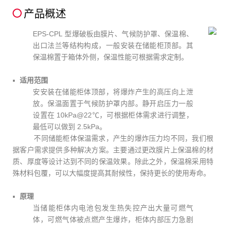
产品概述
EPS-CPL 型爆破板由膜片、气候防护罩、保温棉、
出口法兰等结构构成，一般安装在储能柜顶部。其
保温棉置于箱体外侧，保温性能可根据需求定制。
适用范围
安安装在储能柜体顶部，将爆炸产生的高压向上泄
放。保温面置于气候防护罩内部。静开启压力一般
设置在 10kPa@22℃，可根据柜体需求进行调整，
最低可以做到 2.5kPa。
不同储能柜体保温需求，产生的爆炸压力均不同，我们根
据客户需求提供多种解决方案。主要通过更改膜片上保温棉的材
质、厚度等设计达到不同的保温效果。除此之外，保温棉采用特
殊材料包覆，可以大幅度提高其耐候性，保持更长的使用寿命。
原理
当储能柜体内电池包发生热失控产出大量可燃气
体，可燃气体被点燃产生爆炸，柜体内部压力急剧